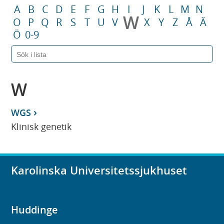
A
B
C
D
E
F
G
H
I
J
K
L
M
N
W
O
P
Q
R
S
T
U
V
X
Y
Z
Å
Ä
Ö
0-9
W
WGS
Klinisk genetik
Karolinska Universitetssjukhuset
Huddinge