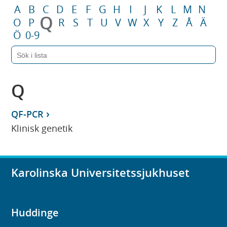
A
B
C
D
E
F
G
H
I
J
K
L
M
N
Q
O
P
R
S
T
U
V
W
X
Y
Z
Å
Ä
Ö
0-9
Q
QF-PCR
Klinisk genetik
Karolinska Universitetssjukhuset
Huddinge