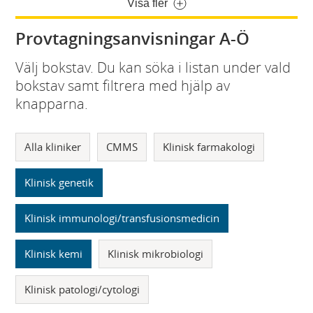
Visa fler
Provtagningsanvisningar A-Ö
Välj bokstav. Du kan söka i listan under vald
bokstav samt filtrera med hjälp av
knapparna.
Alla kliniker
CMMS
Klinisk farmakologi
Klinisk genetik
Klinisk immunologi/transfusionsmedicin
Klinisk kemi
Klinisk mikrobiologi
Klinisk patologi/cytologi