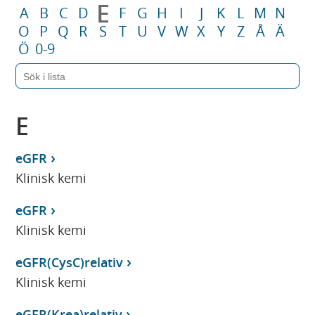
E
A
B
C
D
F
G
H
I
J
K
L
M
N
O
P
Q
R
S
T
U
V
W
X
Y
Z
Å
Ä
Ö
0-9
E
eGFR
Klinisk kemi
eGFR
Klinisk kemi
eGFR(CysC)relativ
Klinisk kemi
eGFR(Krea)relativ