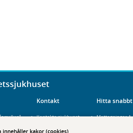
etssjukhuset
Kontakt
Hitta snabbt
fonväxel
Kontakta sjukhuset
Mottagningar A
23 700 00
Hitta hit
Frågor och svar
innehåller kakor (cookies)