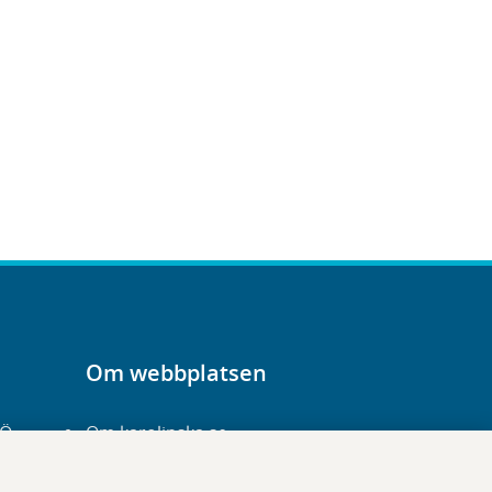
Om webbplatsen
-Ö
Om karolinska.se
Navigation och