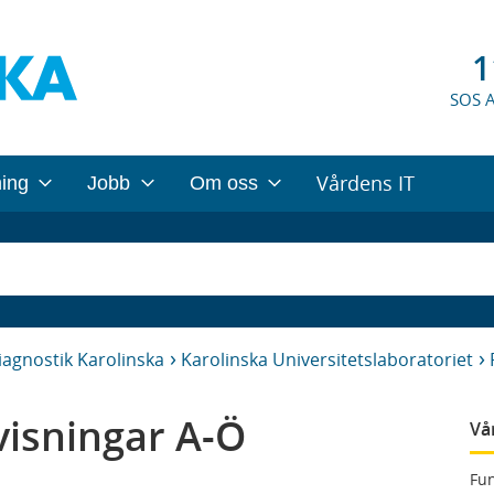
1
SOS 
Vårdens IT
ning
Jobb
Om oss
iagnostik Karolinska
Karolinska Universitetslaboratoriet
isningar A-Ö
Vå
Fun