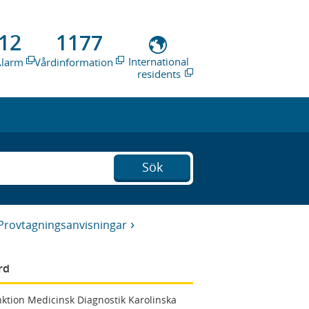
12
1177
International
Alarm
Vårdinformation
residents
Sök
Provtagningsanvisningar
rd
ktion Medicinsk Diagnostik Karolinska