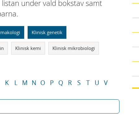
i listan under vald bokstav samt
parna.
armakologi
Klinisk genetik
in
Klinisk kemi
Klinisk mikrobiologi
K
L
M
N
O
P
Q
R
S
T
U
V