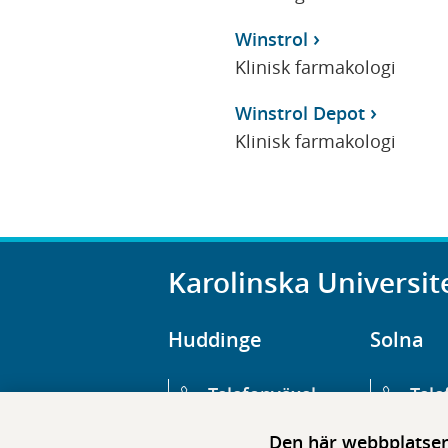
Winstrol
Klinisk farmakologi
Winstrol Depot
Klinisk farmakologi
Karolinska Universit
Huddinge
Solna
Telefonväxel
Tele
08-123 800 00
08-1
Den här webbplatsen 