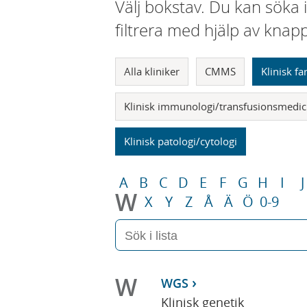
Välj bokstav. Du kan söka 
filtrera med hjälp av knap
Alla kliniker
CMMS
Klinisk f
Klinisk immunologi/transfusionsmedic
Klinisk patologi/cytologi
A
B
C
D
E
F
G
H
I
J
W
X
Y
Z
Å
Ä
Ö
0-9
W
WGS
Klinisk genetik