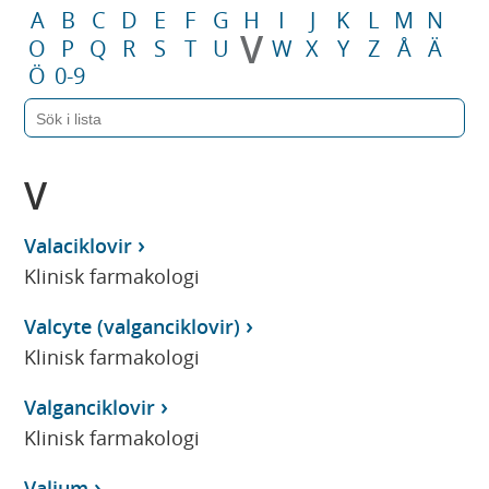
A
B
C
D
E
F
G
H
I
J
K
L
M
N
V
O
P
Q
R
S
T
U
W
X
Y
Z
Å
Ä
Ö
0-9
V
Valaciklovir
Klinisk farmakologi
Valcyte (valganciklovir)
Klinisk farmakologi
Valganciklovir
Klinisk farmakologi
Valium