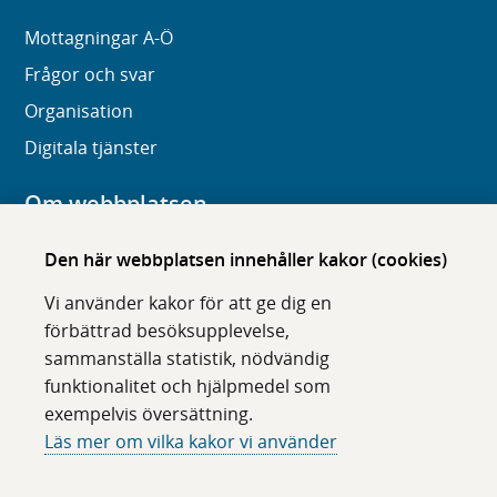
Mottagningar A-Ö
Frågor och svar
Organisation
Digitala tjänster
Om webbplatsen
Om karolinska.se
Den här webbplatsen innehåller kakor (cookies)
Navigation och hittbarhet
Vi använder kakor för att ge dig en
Tillgänglighet
förbättrad besöksupplevelse,
sammanställa statistik, nödvändig
Om cookies
funktionalitet och hjälpmedel som
exempelvis översättning.
Följ oss i sociala medier
Läs mer om vilka kakor vi använder
F
F
F
F
ö
ö
ö
ö