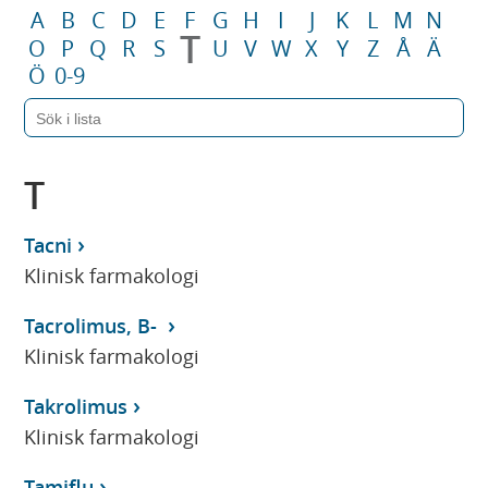
A
B
C
D
E
F
G
H
I
J
K
L
M
N
T
O
P
Q
R
S
U
V
W
X
Y
Z
Å
Ä
Ö
0-9
T
Tacni
Klinisk farmakologi
Tacrolimus, B-
Klinisk farmakologi
Takrolimus
Klinisk farmakologi
Tamiflu