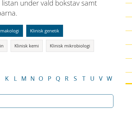
i listan under vald bokstav samt
parna.
armakologi
Klinisk genetik
in
Klinisk kemi
Klinisk mikrobiologi
K
L
M
N
O
P
Q
R
S
T
U
V
W