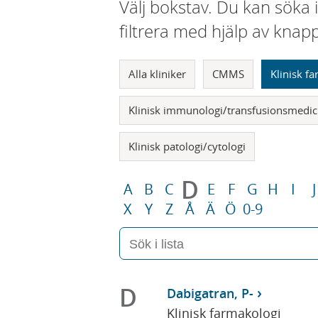
Välj bokstav. Du kan söka 
filtrera med hjälp av knap
Alla kliniker
CMMS
Klinisk f
Klinisk immunologi/transfusionsmedic
Klinisk patologi/cytologi
D
A
B
C
E
F
G
H
I
J
X
Y
Z
Å
Ä
Ö
0-9
D
Dabigatran, P-
Klinisk farmakologi