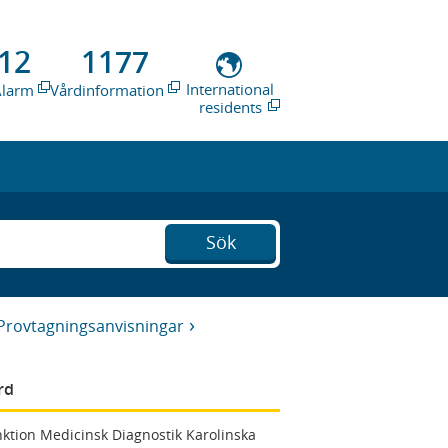
12
1177
International
Alarm
Vårdinformation
residents
Sök
Provtagningsanvisningar
rd
ktion Medicinsk Diagnostik Karolinska