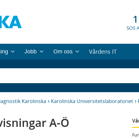
1
SOS 
Vårdens IT
ning
Jobb
Om oss
iagnostik Karolinska
Karolinska Universitetslaboratoriet
isningar A-Ö
Vå
Fun