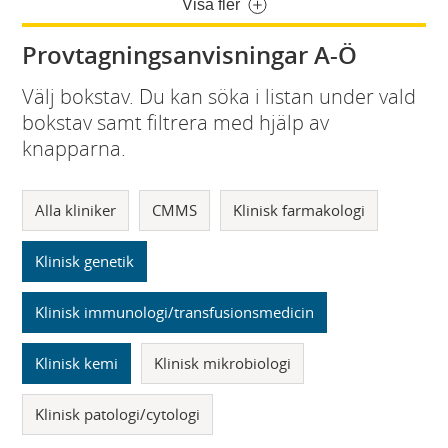
Visa fler
Provtagningsanvisningar A-Ö
Välj bokstav. Du kan söka i listan under vald
bokstav samt filtrera med hjälp av
knapparna.
Alla kliniker
CMMS
Klinisk farmakologi
Klinisk genetik
Klinisk immunologi/transfusionsmedicin
Klinisk kemi
Klinisk mikrobiologi
Klinisk patologi/cytologi