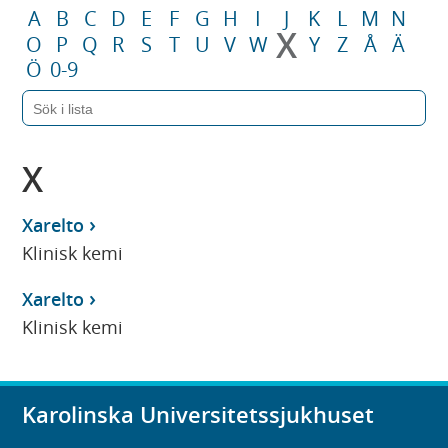
A
B
C
D
E
F
G
H
I
J
K
L
M
N
X
O
P
Q
R
S
T
U
V
W
Y
Z
Å
Ä
Ö
0-9
X
Xarelto
Klinisk kemi
Xarelto
Klinisk kemi
Karolinska Universitetssjukhuset