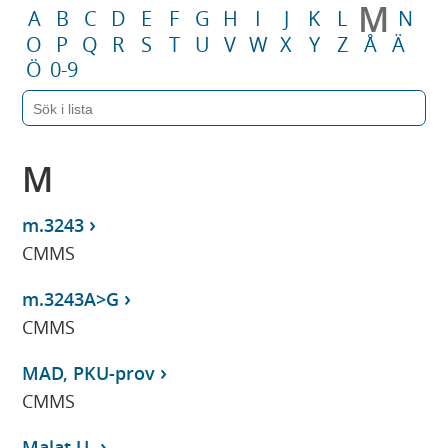
M
A
B
C
D
E
F
G
H
I
J
K
L
N
O
P
Q
R
S
T
U
V
W
X
Y
Z
Å
Ä
Ö
0-9
M
m.3243
CMMS
m.3243A>G
CMMS
MAD, PKU-prov
CMMS
Malat,U-