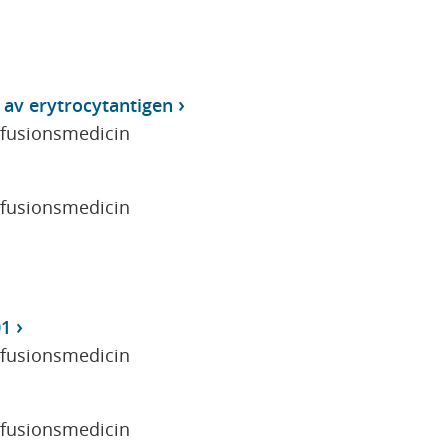
av erytrocytantigen
sfusionsmedicin
sfusionsmedicin
01
sfusionsmedicin
sfusionsmedicin