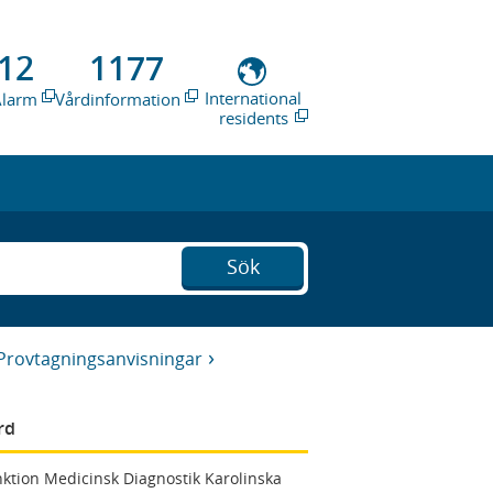
12
1177
International
Alarm
Vårdinformation
residents
Sök
Provtagningsanvisningar
rd
ktion Medicinsk Diagnostik Karolinska