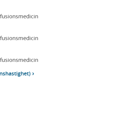
sfusionsmedicin
sfusionsmedicin
sfusionsmedicin
onshastighet)