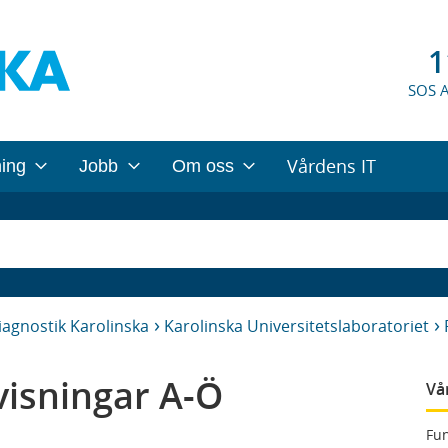
1
SOS 
Vårdens IT
ning
Jobb
Om oss
iagnostik Karolinska
Karolinska Universitetslaboratoriet
isningar A-Ö
Vå
Fun