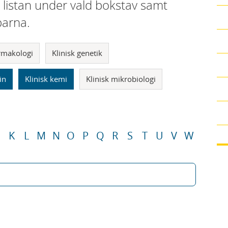
i listan under vald bokstav samt
parna.
armakologi
Klinisk genetik
in
Klinisk kemi
Klinisk mikrobiologi
K
L
M
N
O
P
Q
R
S
T
U
V
W