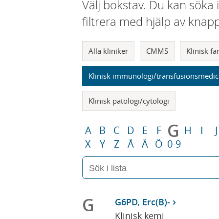
Välj bokstav. Du kan söka 
filtrera med hjälp av knap
Alla kliniker
CMMS
Klinisk f
Klinisk immunologi/transfusionsmedic
Klinisk patologi/cytologi
G
A
B
C
D
E
F
H
I
J
X
Y
Z
Å
Ä
Ö
0-9
G
G6PD, Erc(B)-
Klinisk kemi