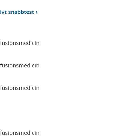
tivt snabbtest
sfusionsmedicin
sfusionsmedicin
sfusionsmedicin
sfusionsmedicin