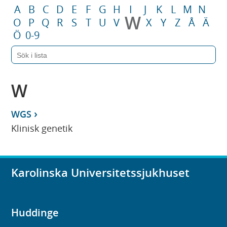
A
B
C
D
E
F
G
H
I
J
K
L
M
N
W
O
P
Q
R
S
T
U
V
X
Y
Z
Å
Ä
Ö
0-9
W
WGS
Klinisk genetik
Karolinska Universitetssjukhuset
Huddinge