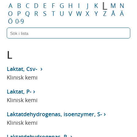
L
A
B
C
D
E
F
G
H
I
J
K
M
N
O
P
Q
R
S
T
U
V
W
X
Y
Z
Å
Ä
Ö
0-9
L
Laktat, Csv-
Klinisk kemi
Laktat, P-
Klinisk kemi
Laktatdehydrogenas, isoenzymer, S-
Klinisk kemi
Laktatdehydrogenas, P-