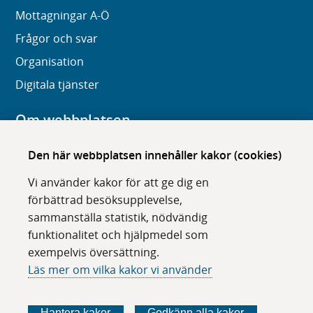
Mottagningar A-Ö
Frågor och svar
Organisation
Digitala tjänster
Om webbplatsen
Om karolinska.se
Den här webbplatsen innehåller kakor (cookies)
Navigation och hittbarhet
Vi använder kakor för att ge dig en
Tillgänglighet
förbättrad besöksupplevelse,
sammanställa statistik, nödvändig
Om cookies
funktionalitet och hjälpmedel som
exempelvis översättning.
Följ oss i sociala medier
Läs mer om vilka kakor vi använder
F
F
F
F
ö
ö
ö
ö
Hantera kakor
Godkänn alla kakor