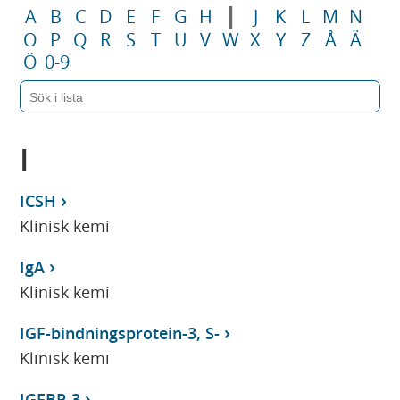
I
A
B
C
D
E
F
G
H
J
K
L
M
N
O
P
Q
R
S
T
U
V
W
X
Y
Z
Å
Ä
Ö
0-9
I
ICSH
Klinisk kemi
IgA
Klinisk kemi
IGF-bindningsprotein-3, S-
Klinisk kemi
IGFBP-3