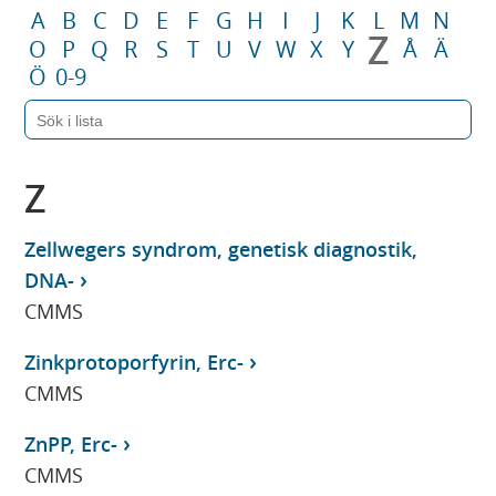
A
B
C
D
E
F
G
H
I
J
K
L
M
N
Z
O
P
Q
R
S
T
U
V
W
X
Y
Å
Ä
Ö
0-9
Z
Zellwegers syndrom, genetisk diagnostik,
DNA-
CMMS
Zinkprotoporfyrin, Erc-
CMMS
ZnPP, Erc-
CMMS