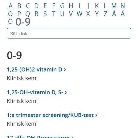
A
B
C
D
E
F
G
H
I
J
K
L
M
N
O
P
Q
R
S
T
U
V
W
X
Y
Z
Å
Ä
0-9
Ö
0-9
1,25-(OH)2-vitamin D
Klinisk kemi
1,25-OH-vitamin D, S-
Klinisk kemi
1:a trimester screening/KUB-test
Klinisk kemi
17-alfa-OH-Progesteron