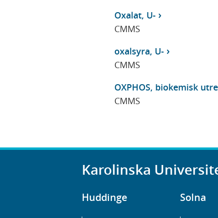
Oxalat, U-
CMMS
oxalsyra, U-
CMMS
OXPHOS, biokemisk utre
CMMS
Karolinska Universit
Huddinge
Solna