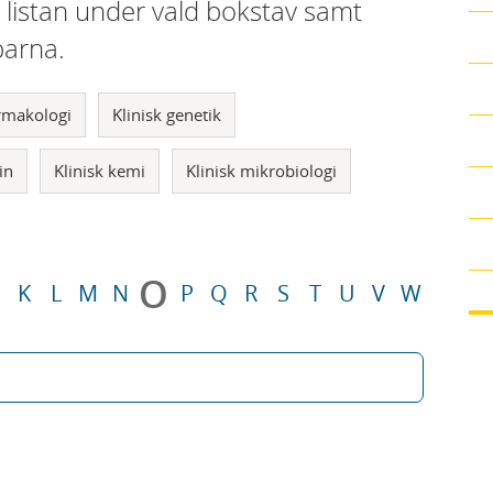
i listan under vald bokstav samt
parna.
armakologi
Klinisk genetik
in
Klinisk kemi
Klinisk mikrobiologi
O
K
L
M
N
P
Q
R
S
T
U
V
W