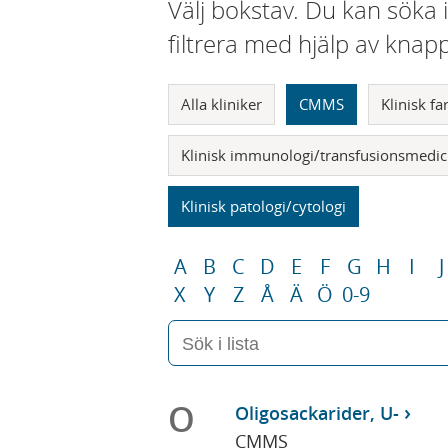
Välj bokstav. Du kan söka 
filtrera med hjälp av knap
Alla kliniker
CMMS
Klinisk f
Klinisk immunologi/transfusionsmedic
Klinisk patologi/cytologi
A
B
C
D
E
F
G
H
I
J
X
Y
Z
Å
Ä
Ö
0-9
O
Oligosackarider, U-
CMMS