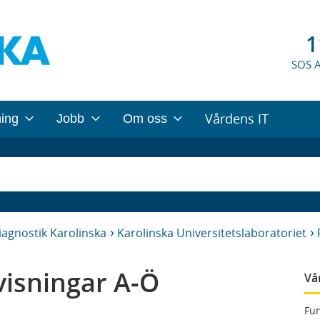
1
SOS 
Vårdens IT
ning
Jobb
Om oss
iagnostik Karolinska
Karolinska Universitetslaboratoriet
isningar A-Ö
Vå
Fun