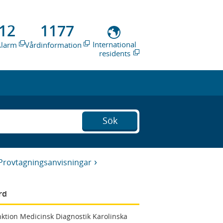
12
1177
International
Alarm
Vårdinformation
residents
Sök
Provtagningsanvisningar
rd
ktion Medicinsk Diagnostik Karolinska