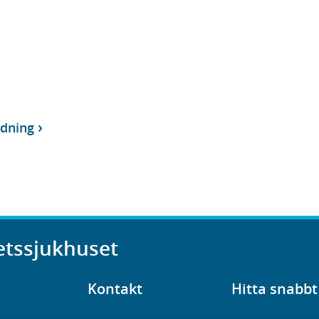
dning
etssjukhuset
Kontakt
Hitta snabbt