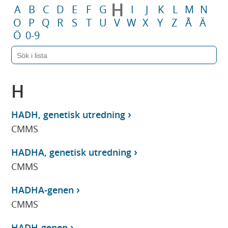
H
A
B
C
D
E
F
G
I
J
K
L
M
N
O
P
Q
R
S
T
U
V
W
X
Y
Z
Å
Ä
Ö
0-9
H
HADH, genetisk utredning
CMMS
HADHA, genetisk utredning
CMMS
HADHA-genen
CMMS
HADH-genen