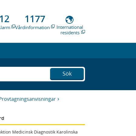
12
1177
International
Alarm
Vårdinformation
residents
Sök
Provtagningsanvisningar
rd
ktion Medicinsk Diagnostik Karolinska