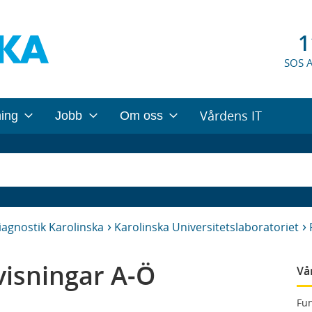
1
SOS 
Vårdens IT
ning
Jobb
Om oss
iagnostik Karolinska
Karolinska Universitetslaboratoriet
isningar A-Ö
Vå
Fun