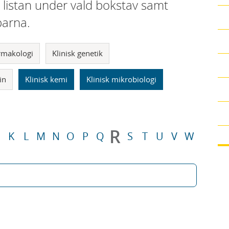
i listan under vald bokstav samt
parna.
armakologi
Klinisk genetik
in
Klinisk kemi
Klinisk mikrobiologi
R
K
L
M
N
O
P
Q
S
T
U
V
W