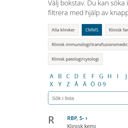
Välj bokstav. Du kan söka 
filtrera med hjälp av knap
Alla kliniker
CMMS
Klinisk f
Klinisk immunologi/transfusionsmedic
Klinisk patologi/cytologi
A
B
C
D
E
F
G
H
I
J
X
Y
Z
Å
Ä
Ö
0-9
R
RBP, S-
Klinisk kemi