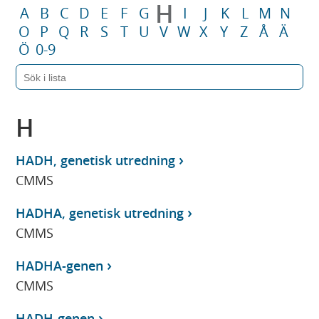
H
A
B
C
D
E
F
G
I
J
K
L
M
N
O
P
Q
R
S
T
U
V
W
X
Y
Z
Å
Ä
Ö
0-9
H
HADH, genetisk utredning
CMMS
HADHA, genetisk utredning
CMMS
HADHA-genen
CMMS
HADH-genen