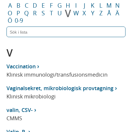
A
B
C
D
E
F
G
H
I
J
K
L
M
N
V
O
P
Q
R
S
T
U
W
X
Y
Z
Å
Ä
Ö
0-9
V
Vaccination
Klinisk immunologi/transfusionsmedicin
Vaginalsekret, mikrobiologisk provtagning
Klinisk mikrobiologi
valin, CSV-
CMMS
Valin, P-