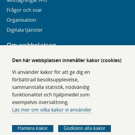
Mottagningar A-Ö
Frågor och svar
Organisation
Digitala tjänster
Om webbplatsen
Om karolinska.se
Den här webbplatsen innehåller kakor (cookies)
Navigation och hittbarhet
Vi använder kakor för att ge dig en
Tillgänglighet
förbättrad besöksupplevelse,
sammanställa statistik, nödvändig
Om cookies
funktionalitet och hjälpmedel som
exempelvis översättning.
Följ oss i sociala medier
Läs mer om vilka kakor vi använder
F
F
F
F
ö
ö
ö
ö
Hantera kakor
Godkänn alla kakor
l
l
l
l