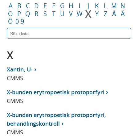
A
B
C
D
E
F
G
H
I
J
K
L
M
N
X
O
P
Q
R
S
T
U
V
W
Y
Z
Å
Ä
Ö
0-9
X
Xantin, U-
CMMS
X-bunden erytropoetisk protoporfyri
CMMS
X-bunden erytropoetisk protoporfyri,
behandlingskontroll
CMMS