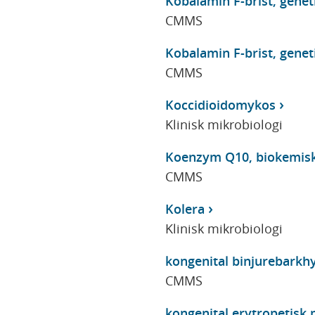
Kobalamin F-brist, genet
CMMS
Kobalamin F-brist, genet
CMMS
Koccidioidomykos
Klinisk mikrobiologi
Koenzym Q10, biokemisk 
CMMS
Kolera
Klinisk mikrobiologi
kongenital binjurebarkh
CMMS
kongenital erytropetisk p