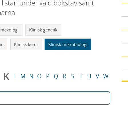
i listan under vald bokstav samt
parna.
armakologi
Klinisk genetik
in
Klinisk kemi
Klinisk mikrobiologi
K
L
M
N
O
P
Q
R
S
T
U
V
W