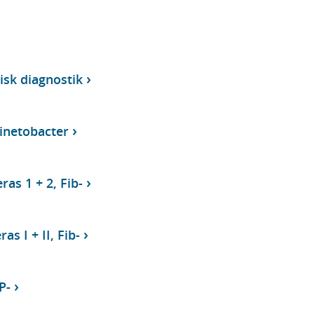
isk diagnostik
inetobacter
ras 1 + 2, Fib-
as I + II, Fib-
P-