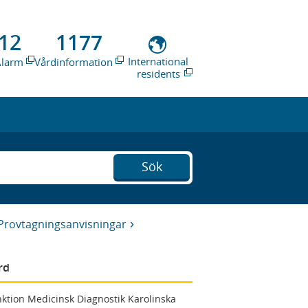
12
1177
International
Alarm
Vårdinformation
residents
Sök
Provtagningsanvisningar
rd
ktion Medicinsk Diagnostik Karolinska