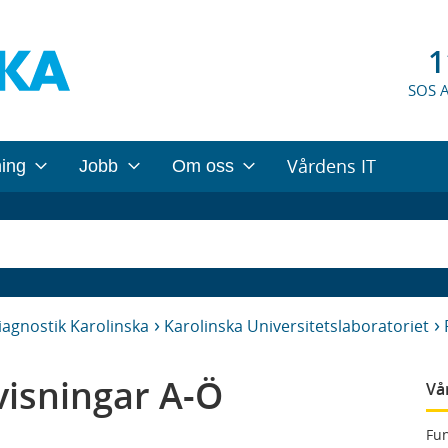
1
SOS 
Vårdens IT
ning
Jobb
Om oss
iagnostik Karolinska
Karolinska Universitetslaboratoriet
isningar A-Ö
Vå
Fun