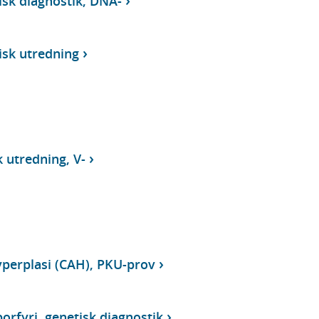
isk diagnostik, DNA-
isk utredning
utredning, V-
yperplasi (CAH), PKU-prov
orfyri, genetisk diagnostik