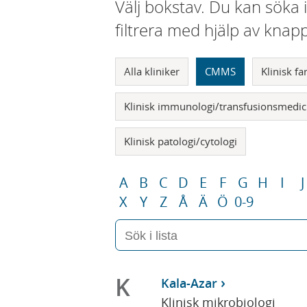
Välj bokstav. Du kan söka 
filtrera med hjälp av knap
Alla kliniker
CMMS
Klinisk f
Klinisk immunologi/transfusionsmedic
Klinisk patologi/cytologi
A
B
C
D
E
F
G
H
I
J
X
Y
Z
Å
Ä
Ö
0-9
K
Kala-Azar
Klinisk mikrobiologi