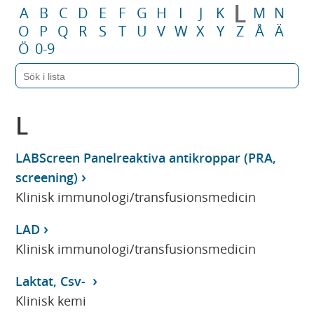
L
A
B
C
D
E
F
G
H
I
J
K
M
N
O
P
Q
R
S
T
U
V
W
X
Y
Z
Å
Ä
Ö
0-9
L
LABScreen Panelreaktiva antikroppar (PRA,
screening)
Klinisk immunologi/transfusionsmedicin
LAD
Klinisk immunologi/transfusionsmedicin
Laktat, Csv-
Klinisk kemi