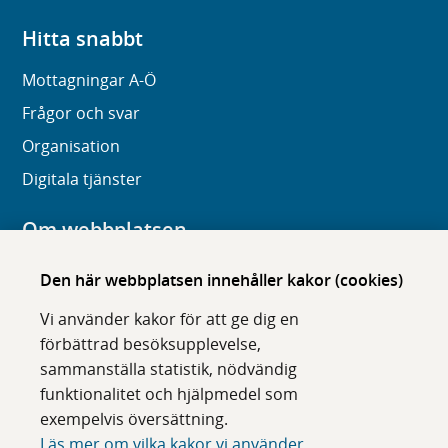
Hitta snabbt
Mottagningar A-Ö
Frågor och svar
Organisation
Digitala tjänster
Om webbplatsen
Om karolinska.se
Den här webbplatsen innehåller kakor (cookies)
Navigation och hittbarhet
Vi använder kakor för att ge dig en
Tillgänglighet
förbättrad besöksupplevelse,
sammanställa statistik, nödvändig
Om cookies
funktionalitet och hjälpmedel som
exempelvis översättning.
Följ oss i sociala medier
Läs mer om vilka kakor vi använder