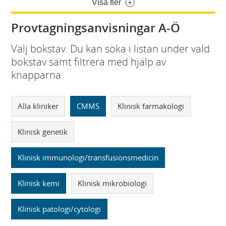
Visa fler
Provtagningsanvisningar A-Ö
Välj bokstav. Du kan söka i listan under vald
bokstav samt filtrera med hjälp av
knapparna.
Alla kliniker
CMMS
Klinisk farmakologi
Klinisk genetik
Klinisk immunologi/transfusionsmedicin
Klinisk kemi
Klinisk mikrobiologi
Klinisk patologi/cytologi