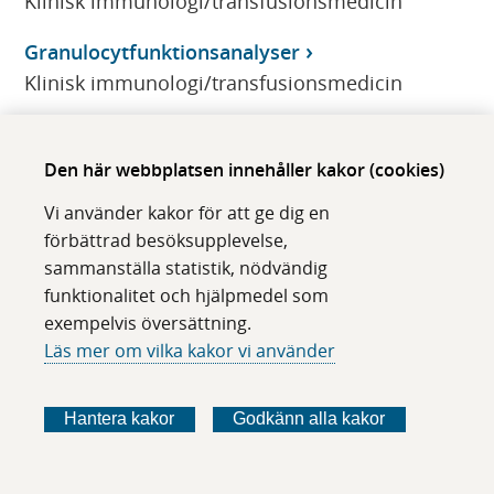
Klinisk immunologi/transfusionsmedicin
Granulocytfunktionsanalyser
Klinisk immunologi/transfusionsmedicin
Granulomatös Polyangit
Klinisk immunologi/transfusionsmedicin
Den här webbplatsen innehåller kakor (cookies)
Vi använder kakor för att ge dig en
GRHPR, genetisk utredning
förbättrad besöksupplevelse,
CMMS
sammanställa statistik, nödvändig
funktionalitet och hjälpmedel som
Grovnålsbiopsi
exempelvis översättning.
Klinisk patologi/cytologi
Läs mer om vilka kakor vi använder
GSD2
CMMS
Hantera kakor
Godkänn alla kakor
GSS, genetisk utredning
CMMS