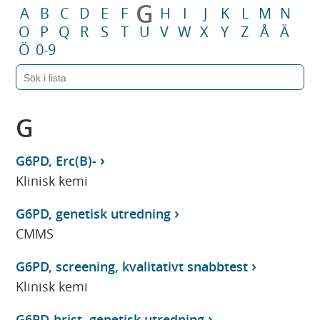
G
A
B
C
D
E
F
H
I
J
K
L
M
N
O
P
Q
R
S
T
U
V
W
X
Y
Z
Å
Ä
Ö
0-9
G
G6PD, Erc(B)-
Klinisk kemi
G6PD, genetisk utredning
CMMS
G6PD, screening, kvalitativt snabbtest
Klinisk kemi
G6PD-brist, genetisk utredning