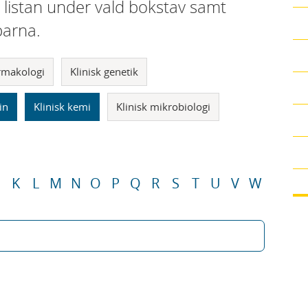
i listan under vald bokstav samt
parna.
armakologi
Klinisk genetik
in
Klinisk kemi
Klinisk mikrobiologi
K
L
M
N
O
P
Q
R
S
T
U
V
W