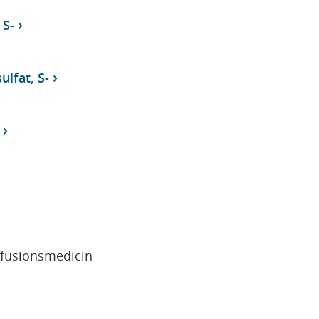
 S-
lfat, S-
sfusionsmedicin