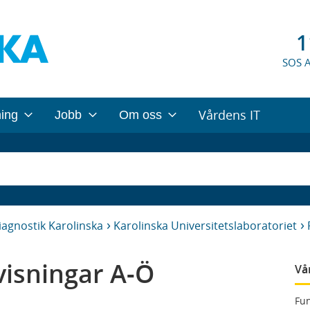
1
SOS 
Vårdens IT
ning
Jobb
Om oss
iagnostik Karolinska
Karolinska Universitetslaboratoriet
isningar A-Ö
Vå
Fun