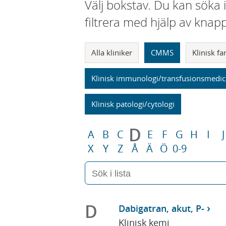
Välj bokstav. Du kan söka 
filtrera med hjälp av knap
Alla kliniker
CMMS
Klinisk f
Klinisk immunologi/transfusionsmedic
Klinisk patologi/cytologi
D
A
B
C
E
F
G
H
I
J
X
Y
Z
Å
Ä
Ö
0-9
D
Dabigatran, akut, P-
Klinisk kemi