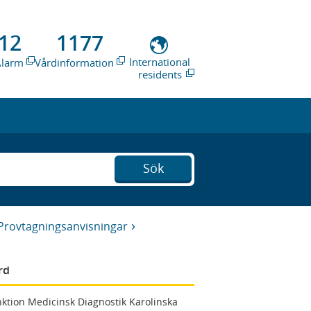
12
1177
International
Alarm
Vårdinformation
residents
Sök
Provtagningsanvisningar
rd
ktion Medicinsk Diagnostik Karolinska