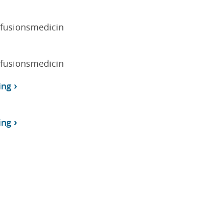
sfusionsmedicin
sfusionsmedicin
ing
ing