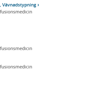
, Vävnadstypning
sfusionsmedicin
sfusionsmedicin
sfusionsmedicin