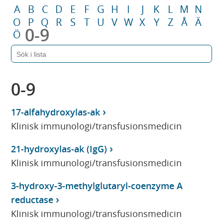
A
B
C
D
E
F
G
H
I
J
K
L
M
N
O
P
Q
R
S
T
U
V
W
X
Y
Z
Å
Ä
0-9
Ö
0-9
17-alfahydroxylas-ak
Klinisk immunologi/transfusionsmedicin
21-hydroxylas-ak (IgG)
Klinisk immunologi/transfusionsmedicin
3-hydroxy-3-methylglutaryl-coenzyme A
reductase
Klinisk immunologi/transfusionsmedicin