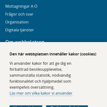
Mottagningar A-Ö
Frågor och svar
Organisation
Digitala tjänster
Om webbplatsen
Om karolinska.se
Den här webbplatsen innehåller kakor (cookies)
Navigation och hittbarhet
Vi använder kakor för att ge dig en
Tillgänglighet
förbättrad besöksupplevelse,
sammanställa statistik, nödvändig
Om cookies
funktionalitet och hjälpmedel som
exempelvis översättning.
Följ oss i sociala medier
Läs mer om vilka kakor vi använder
F
F
F
F
ö
ö
ö
ö