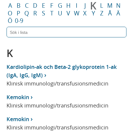
K
A
B
C
D
E
F
G
H
I
J
L
M
N
O
P
Q
R
S
T
U
V
W
X
Y
Z
Å
Ä
Ö
0-9
K
Kardiolipin-ak och Beta-2 glykoprotein 1-ak
(IgA, IgG, IgM)
Klinisk immunologi/transfusionsmedicin
Kemokin
Klinisk immunologi/transfusionsmedicin
Kemokin
Klinisk immunologi/transfusionsmedicin