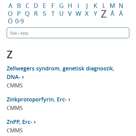
A
B
C
D
E
F
G
H
I
J
K
L
M
N
Z
O
P
Q
R
S
T
U
V
W
X
Y
Å
Ä
Ö
0-9
Z
Zellwegers syndrom, genetisk diagnostik,
DNA-
CMMS
Zinkprotoporfyrin, Erc-
CMMS
ZnPP, Erc-
CMMS