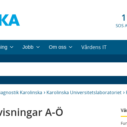
1
SOS 
Vårdens IT
ning
Jobb
Om oss
iagnostik Karolinska
Karolinska Universitetslaboratoriet
isningar A-Ö
Vå
Fun