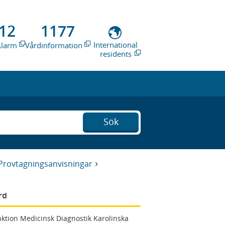
12
1177
International
Alarm
Vårdinformation
residents
Sök
Provtagningsanvisningar
rd
ktion Medicinsk Diagnostik Karolinska