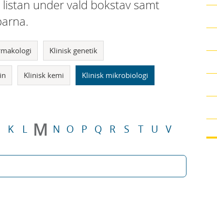
i listan under vald bokstav samt
parna.
armakologi
Klinisk genetik
in
Klinisk kemi
Klinisk mikrobiologi
M
K
L
N
O
P
Q
R
S
T
U
V