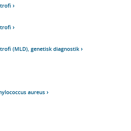
trofi
trofi
rofi (MLD), genetisk diagnostik
phylococcus aureus