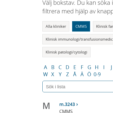
Välj bokstav. Du kan söka 
filtrera med hjälp av knap
Alla kliniker
CMMS
Klinisk f
Klinisk immunologi/transfusionsmedic
Klinisk patologi/cytologi
A
B
C
D
E
F
G
H
I
J
W
X
Y
Z
Å
Ä
Ö
0-9
M
m.3243
CMMS