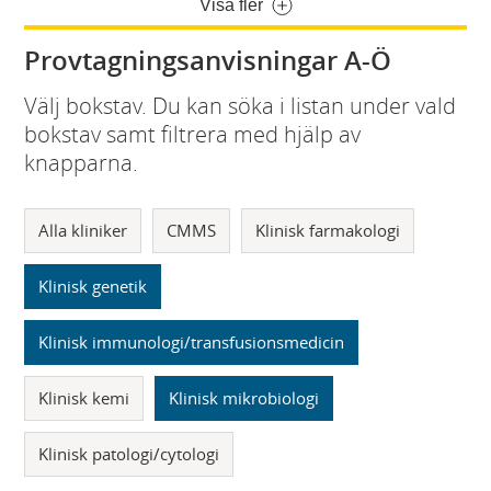
Visa fler
Provtagningsanvisningar A-Ö
Välj bokstav. Du kan söka i listan under vald
bokstav samt filtrera med hjälp av
knapparna.
Alla kliniker
CMMS
Klinisk farmakologi
Klinisk genetik
Klinisk immunologi/transfusionsmedicin
Klinisk kemi
Klinisk mikrobiologi
Klinisk patologi/cytologi