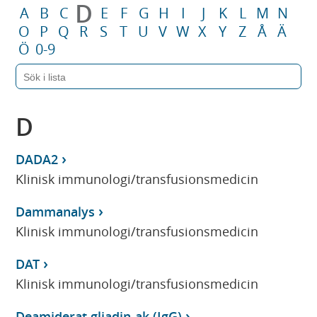
D
A
B
C
E
F
G
H
I
J
K
L
M
N
O
P
Q
R
S
T
U
V
W
X
Y
Z
Å
Ä
Ö
0-9
D
DADA2
Klinisk immunologi/transfusionsmedicin
Dammanalys
Klinisk immunologi/transfusionsmedicin
DAT
Klinisk immunologi/transfusionsmedicin
Deamiderat gliadin-ak (IgG)