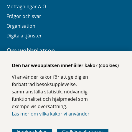
Mottagningar A-Ö
Frågor och svar
Organisation
Digitala tjänster
Om webbplatsen
Om karolinska.se
Den här webbplatsen innehåller kakor (cookies)
Navigation och hittbarhet
Vi använder kakor för att ge dig en
Tillgänglighet
förbättrad besöksupplevelse,
sammanställa statistik, nödvändig
Om cookies
funktionalitet och hjälpmedel som
exempelvis översättning.
Följ oss i sociala medier
Läs mer om vilka kakor vi använder
F
F
F
F
ö
ö
ö
ö
Hantera kakor
Godkänn alla kakor