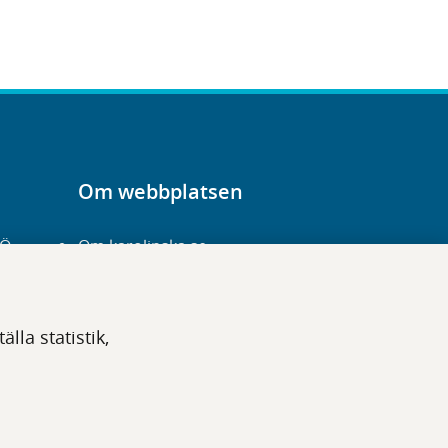
Om webbplatsen
-Ö
Om karolinska.se
Navigation och
hittbarhet
lla statistik,
Tillgänglighet
Om cookies