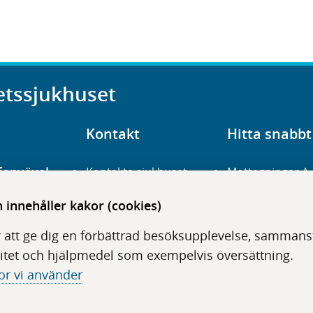
etssjukhuset
Kontakt
Hitta snabbt
fonväxel
Kontakta sjukhuset
Mottagningar A
23 700 00
Hitta hit
Frågor och svar
innehåller kakor (cookies)
För vårdgivare
Organisation
udentré
 att ge dig en förbättrad besöksupplevelse, sammanstä
niavägen 3
Press
Digitala tjänster
itet och hjälpmedel som exempelvis översättning.
or vi använder