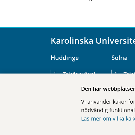
Karolinska Universit
Huddinge
Solna
Telefonväxel
Tele
08-123 800 00
08-1
Den här webbplatsen 
Huvudentré
Huv
Vi använder kakor för
Hälsovägen 13
Euge
nödvändig funktional
Läs mer om vilka kak