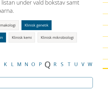
i listan under vald bokstav samt
parna.
armakologi
Klinisk genetik
in
Klinisk kemi
Klinisk mikrobiologi
Q
K
L
M
N
O
P
R
S
T
U
V
W