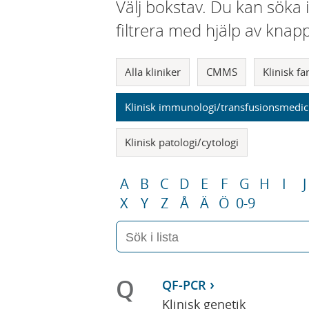
Välj bokstav. Du kan söka 
filtrera med hjälp av knap
Alla kliniker
CMMS
Klinisk f
Klinisk immunologi/transfusionsmedic
Klinisk patologi/cytologi
A
B
C
D
E
F
G
H
I
J
X
Y
Z
Å
Ä
Ö
0-9
Q
QF-PCR
Klinisk genetik