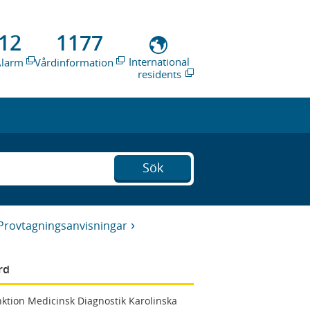
12
1177
International
Alarm
Vårdinformation
residents
Sök
Provtagningsanvisningar
rd
ktion Medicinsk Diagnostik Karolinska