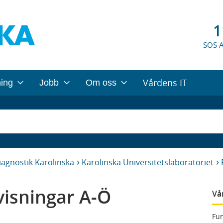
1
SOS 
Vårdens IT
ning
Jobb
Om oss
iagnostik Karolinska
Karolinska Universitetslaboratoriet
isningar A-Ö
Vå
Fun