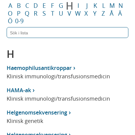
H
A
B
C
D
E
F
G
I
J
K
L
M
N
O
P
Q
R
S
T
U
V
W
X
Y
Z
Å
Ä
Ö
0-9
H
Haemophilusantikroppar
Klinisk immunologi/transfusionsmedicin
HAMA-ak
Klinisk immunologi/transfusionsmedicin
Helgenomsekvensering
Klinisk genetik
Helgenomsekvensering