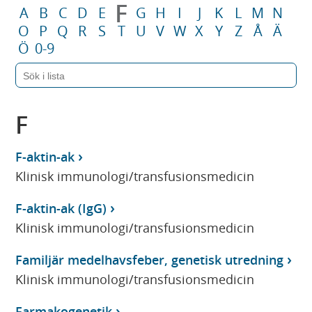
F
A
B
C
D
E
G
H
I
J
K
L
M
N
O
P
Q
R
S
T
U
V
W
X
Y
Z
Å
Ä
Ö
0-9
F
F-aktin-ak
Klinisk immunologi/transfusionsmedicin
F-aktin-ak (IgG)
Klinisk immunologi/transfusionsmedicin
Familjär medelhavsfeber, genetisk utredning
Klinisk immunologi/transfusionsmedicin
Farmakogenetik