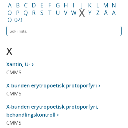
A
B
C
D
E
F
G
H
I
J
K
L
M
N
X
O
P
Q
R
S
T
U
V
W
Y
Z
Å
Ä
Ö
0-9
X
Xantin, U-
CMMS
X-bunden erytropoetisk protoporfyri
CMMS
X-bunden erytropoetisk protoporfyri,
behandlingskontroll
CMMS