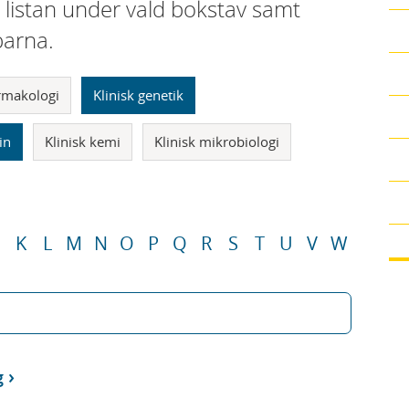
i listan under vald bokstav samt
parna.
armakologi
Klinisk genetik
in
Klinisk kemi
Klinisk mikrobiologi
K
L
M
N
O
P
Q
R
S
T
U
V
W
g