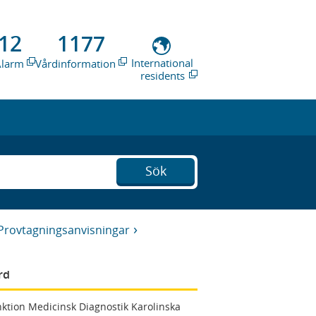
12
1177
International
Alarm
Vårdinformation
residents
Sök
Provtagningsanvisningar
rd
ktion Medicinsk Diagnostik Karolinska