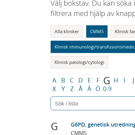
Välj bokstav. Du kan söka 
filtrera med hjälp av knap
Alla kliniker
CMMS
Klinisk f
Klinisk immunologi/transfusionsmedic
Klinisk patologi/cytologi
G
A
B
C
D
E
F
H
I
J
X
Y
Z
Å
Ä
Ö
0-9
G
G6PD, genetisk utrednin
CMMS