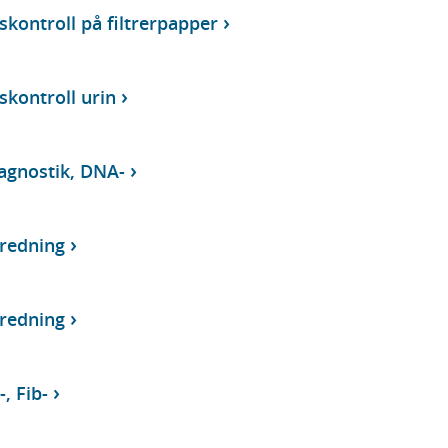
kontroll på filtrerpapper
kontroll urin
agnostik, DNA-
tredning
tredning
-, Fib-