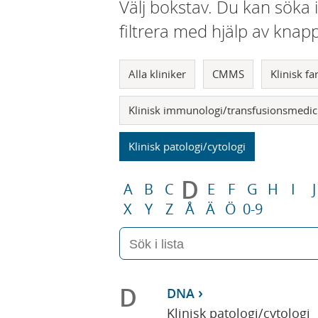
Välj bokstav. Du kan söka 
filtrera med hjälp av knap
Alla kliniker
CMMS
Klinisk f
Klinisk immunologi/transfusionsmedic
Klinisk patologi/cytologi
D
A
B
C
E
F
G
H
I
J
X
Y
Z
Å
Ä
Ö
0-9
D
DNA
Klinisk patologi/cytologi