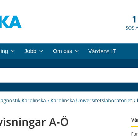
1
SOS 
Vårdens IT
ning
Jobb
Om oss
iagnostik Karolinska
Karolinska Universitetslaboratoriet
isningar A-Ö
Vå
Fun