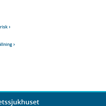
risk
llning
etssjukhuset