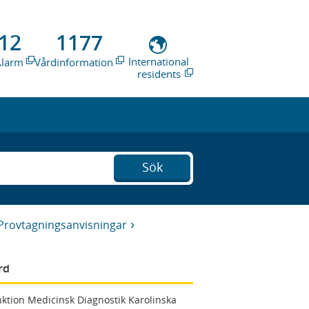
12
1177
International
Alarm
Vårdinformation
residents
Sök
Provtagningsanvisningar
rd
ktion Medicinsk Diagnostik Karolinska