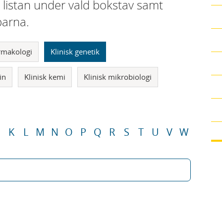
i listan under vald bokstav samt
parna.
armakologi
Klinisk genetik
in
Klinisk kemi
Klinisk mikrobiologi
K
L
M
N
O
P
Q
R
S
T
U
V
W