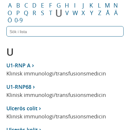
A
B
C
D
E
F
G
H
I
J
K
L
M
N
U
O
P
Q
R
S
T
V
W
X
Y
Z
Å
Ä
Ö
0-9
U
U1-RNP A
Klinisk immunologi/transfusionsmedicin
U1-RNP68
Klinisk immunologi/transfusionsmedicin
Ulcerös colit
Klinisk immunologi/transfusionsmedicin
Ulcerös kolit