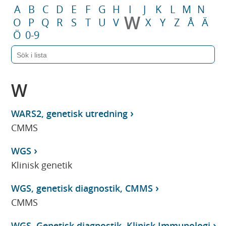
A
B
C
D
E
F
G
H
I
J
K
L
M
N
W
O
P
Q
R
S
T
U
V
X
Y
Z
Å
Ä
Ö
0-9
W
WARS2, genetisk utredning
CMMS
WGS
Klinisk genetik
WGS, genetisk diagnostik, CMMS
CMMS
WGS, Genetisk diagnostik, Klinisk Immunologi