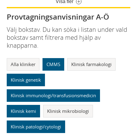
Visa fler
Provtagningsanvisningar A-Ö
Välj bokstav. Du kan söka i listan under vald
bokstav samt filtrera med hjälp av
knapparna.
Alla kliniker
CMMS
Klinisk farmakologi
Klinisk genetik
Klinisk immunologi/transfusionsmedicin
Klinisk kemi
Klinisk mikrobiologi
Klinisk patologi/cytologi