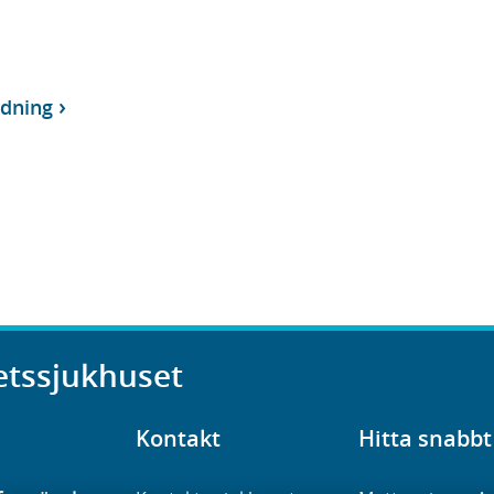
dning
etssjukhuset
Kontakt
Hitta snabbt