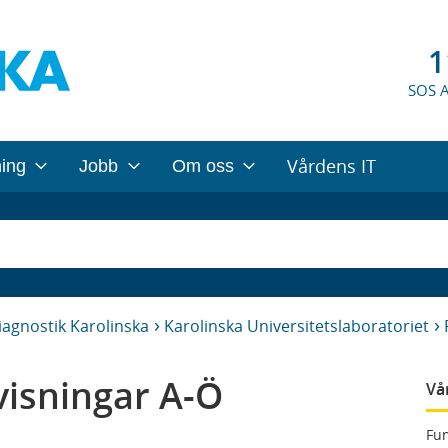
1
SOS 
Vårdens IT
ning
Jobb
Om oss
iagnostik Karolinska
Karolinska Universitetslaboratoriet
isningar A-Ö
Vå
Fun