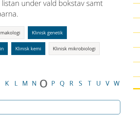
i listan under vald bokstav samt
parna.
armakologi
Klinisk genetik
in
Klinisk kemi
Klinisk mikrobiologi
O
K
L
M
N
P
Q
R
S
T
U
V
W