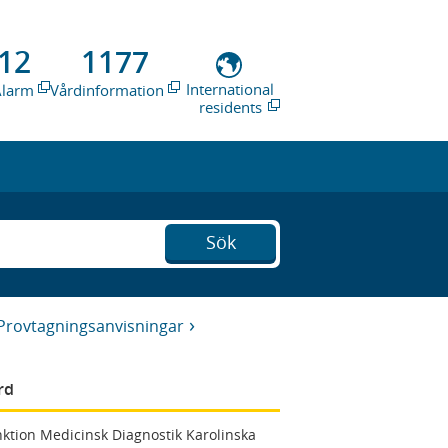
12
1177
International
Alarm
Vårdinformation
residents
Sök
Provtagningsanvisningar
rd
ktion Medicinsk Diagnostik Karolinska