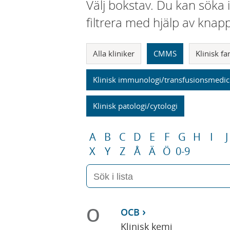
Välj bokstav. Du kan söka 
filtrera med hjälp av knap
Alla kliniker
CMMS
Klinisk f
Klinisk immunologi/transfusionsmedic
Klinisk patologi/cytologi
A
B
C
D
E
F
G
H
I
J
X
Y
Z
Å
Ä
Ö
0-9
O
OCB
Klinisk kemi