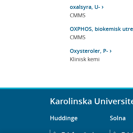
oxalsyra, U-
CMMS
OXPHOS, biokemisk utre
CMMS
Oxysteroler, P-
Klinisk kemi
Karolinska Universit
Huddinge
Solna