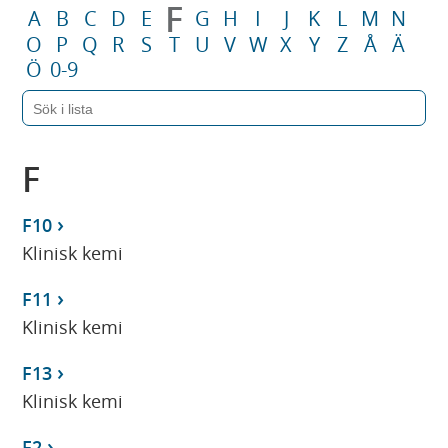
F
A
B
C
D
E
G
H
I
J
K
L
M
N
O
P
Q
R
S
T
U
V
W
X
Y
Z
Å
Ä
Ö
0-9
F
F10
Klinisk kemi
F11
Klinisk kemi
F13
Klinisk kemi
F2