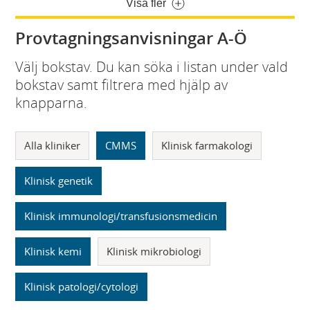
Visa fler
Provtagningsanvisningar A-Ö
Välj bokstav. Du kan söka i listan under vald
bokstav samt filtrera med hjälp av
knapparna.
Alla kliniker
CMMS
Klinisk farmakologi
Klinisk genetik
Klinisk immunologi/transfusionsmedicin
Klinisk kemi
Klinisk mikrobiologi
Klinisk patologi/cytologi