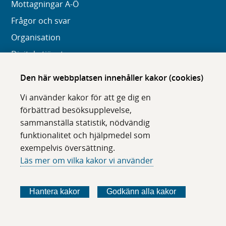
Mottagningar A-Ö
Frågor och svar
Organisation
Digitala tjänster
Den här webbplatsen innehåller kakor (cookies)
Om webbplatsen
Vi använder kakor för att ge dig en
Om karolinska.se
förbättrad besöksupplevelse,
Navigation och hittbarhet
sammanställa statistik, nödvändig
Tillgänglighet
funktionalitet och hjälpmedel som
exempelvis översättning.
Om cookies
Läs mer om vilka kakor vi använder
Följ oss i sociala medier
Hantera kakor
Godkänn alla kakor
F
F
F
F
ö
ö
ö
ö
l
l
l
l