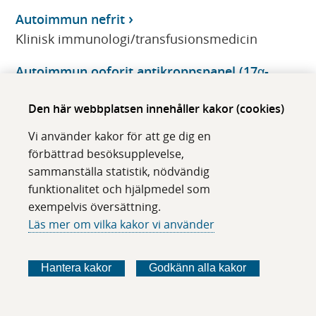
Autoimmun nefrit
Klinisk immunologi/transfusionsmedicin
Autoimmun ooforit antikroppspanel (17α-
hydroxylas-ak, SCC-ak)
Den här webbplatsen innehåller kakor (cookies)
Klinisk immunologi/transfusionsmedicin
Vi använder kakor för att ge dig en
Autoinflammation
förbättrad besöksupplevelse,
Klinisk immunologi/transfusionsmedicin
sammanställa statistik, nödvändig
funktionalitet och hjälpmedel som
Autoinflammation, genetisk utredning
exempelvis översättning.
Klinisk immunologi/transfusionsmedicin
Läs mer om vilka kakor vi använder
Azatioprin
Klinisk farmakologi
Hantera kakor
Godkänn alla kakor