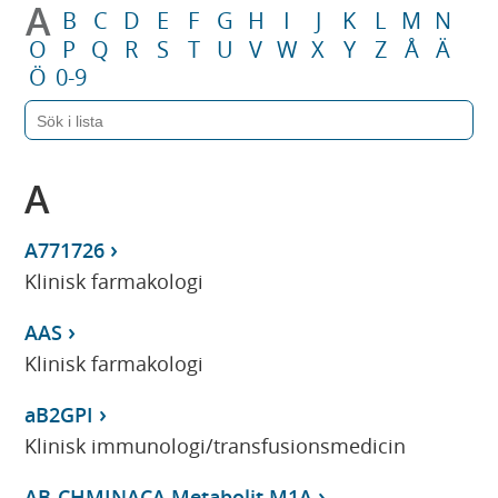
A
B
C
D
E
F
G
H
I
J
K
L
M
N
O
P
Q
R
S
T
U
V
W
X
Y
Z
Å
Ä
Ö
0-9
A
A771726
Klinisk farmakologi
AAS
Klinisk farmakologi
aB2GPI
Klinisk immunologi/transfusionsmedicin
AB-CHMINACA Metabolit M1A