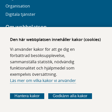
Organisation
Digitala tjänster
Om webbplatsen
Om karolinska.se
Den här webbplatsen innehåller kakor (cookies)
Navigation och hittbarhet
Vi använder kakor för att ge dig en
Tillgänglighet
förbättrad besöksupplevelse,
sammanställa statistik, nödvändig
Om cookies
funktionalitet och hjälpmedel som
exempelvis översättning.
Följ oss i sociala medier
Läs mer om vilka kakor vi använder
F
F
F
F
ö
ö
ö
ö
Hantera kakor
Godkänn alla kakor
l
l
l
l
j
j
j
j
o
o
o
o