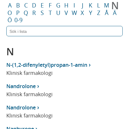
N
A
B
C
D
E
F
G
H
I
J
K
L
M
O
P
Q
R
S
T
U
V
W
X
Y
Z
Å
Ä
Ö
0-9
N
N-(1,2-difenyletyl)propan-1-amin
Klinisk farmakologi
Nandrolone
Klinisk farmakologi
Nandrolone
Klinisk farmakologi
Naphyrone