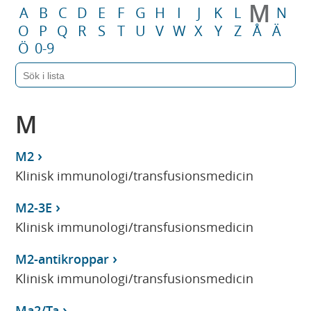
M
A
B
C
D
E
F
G
H
I
J
K
L
N
O
P
Q
R
S
T
U
V
W
X
Y
Z
Å
Ä
Ö
0-9
M
M2
Klinisk immunologi/transfusionsmedicin
M2-3E
Klinisk immunologi/transfusionsmedicin
M2-antikroppar
Klinisk immunologi/transfusionsmedicin
Ma2/Ta