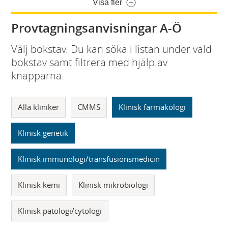
Visa fler
Provtagningsanvisningar A-Ö
Välj bokstav. Du kan söka i listan under vald
bokstav samt filtrera med hjälp av
knapparna.
Alla kliniker
CMMS
Klinisk farmakologi
Klinisk genetik
Klinisk immunologi/transfusionsmedicin
Klinisk kemi
Klinisk mikrobiologi
Klinisk patologi/cytologi