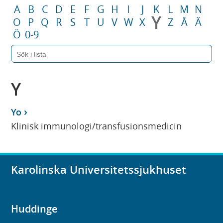
A
B
C
D
E
F
G
H
I
J
K
L
M
N
Y
O
P
Q
R
S
T
U
V
W
X
Z
Å
Ä
Ö
0-9
Y
Yo
Klinisk immunologi/transfusionsmedicin
Karolinska Universitetssjukhuset
Huddinge