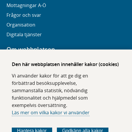
Mottagningar A-Ö
Frågor och svar
Organisation
Digitala tjänster
Om webbplatsen
Om karolinska.se
Den här webbplatsen innehåller kakor (cookies)
Navigation och hittbarhet
Vi använder kakor för att ge dig en
Tillgänglighet
förbättrad besöksupplevelse,
sammanställa statistik, nödvändig
Om cookies
funktionalitet och hjälpmedel som
exempelvis översättning.
Följ oss i sociala medier
Läs mer om vilka kakor vi använder
F
F
F
F
ö
ö
ö
ö
Hantera kakor
Godkänn alla kakor