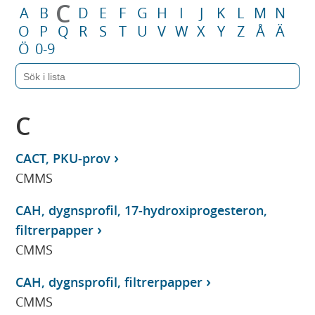
C
A
B
D
E
F
G
H
I
J
K
L
M
N
O
P
Q
R
S
T
U
V
W
X
Y
Z
Å
Ä
Ö
0-9
C
CACT, PKU-prov
CMMS
CAH, dygnsprofil, 17-hydroxiprogesteron,
filtrerpapper
CMMS
CAH, dygnsprofil, filtrerpapper
CMMS