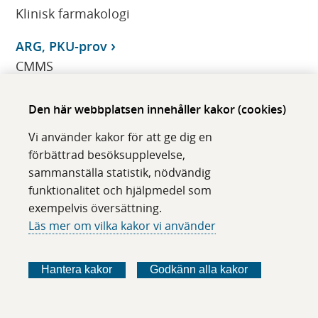
Klinisk farmakologi
ARG, PKU-prov
CMMS
arginasbrist (ARG), PKU-prov
Den här webbplatsen innehåller kakor (cookies)
CMMS
Vi använder kakor för att ge dig en
arginin, CSV-
förbättrad besöksupplevelse,
CMMS
sammanställa statistik, nödvändig
funktionalitet och hjälpmedel som
Arginin, P-
exempelvis översättning.
CMMS
Läs mer om vilka kakor vi använder
arginin, U-
Hantera kakor
Godkänn alla kakor
CMMS
Argininosuccinat, P-