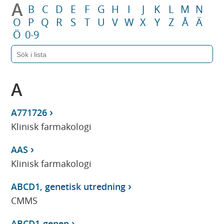
A
B
C
D
E
F
G
H
I
J
K
L
M
N
O
P
Q
R
S
T
U
V
W
X
Y
Z
Å
Ä
Ö
0-9
A
A771726
Klinisk farmakologi
AAS
Klinisk farmakologi
ABCD1, genetisk utredning
CMMS
ABCD1-genen