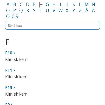
F
A
B
C
D
E
G
H
I
J
K
L
M
N
O
P
Q
R
S
T
U
V
W
X
Y
Z
Å
Ä
Ö
0-9
F
F10
Klinisk kemi
F11
Klinisk kemi
F13
Klinisk kemi
F2