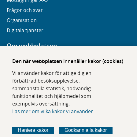
Mottagningar A-Ö
Frågor och svar
Organisation
Digitala tjänster
Om webbplatsen
Om karolinska.se
Den här webbplatsen innehåller kakor (cookies)
Navigation och hittbarhet
Vi använder kakor för att ge dig en
Tillgänglighet
förbättrad besöksupplevelse,
sammanställa statistik, nödvändig
Om cookies
funktionalitet och hjälpmedel som
exempelvis översättning.
Följ oss i sociala medier
Läs mer om vilka kakor vi använder
F
F
F
F
ö
ö
ö
ö
Hantera kakor
Godkänn alla kakor
l
l
l
l