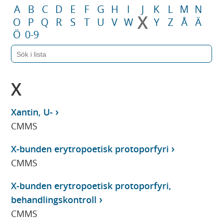
A
B
C
D
E
F
G
H
I
J
K
L
M
N
X
O
P
Q
R
S
T
U
V
W
Y
Z
Å
Ä
Ö
0-9
X
Xantin, U-
CMMS
X-bunden erytropoetisk protoporfyri
CMMS
X-bunden erytropoetisk protoporfyri,
behandlingskontroll
CMMS