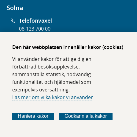
Solna
Telefonväxel
08-123 700 00
Huvudentré
Den här webbplatsen innehåller kakor (cookies)
Eugeniavägen 3
Vi använder kakor för att ge dig en
Kontakt
förbättrad besöksupplevelse,
sammanställa statistik, nödvändig
Kontakta sjukhuset
funktionalitet och hjälpmedel som
Hitta hit
exempelvis översättning.
För vårdgivare
Läs mer om vilka kakor vi använder
Press
Hantera kakor
Godkänn alla kakor
Hitta snabbt
Mottagningar A-Ö