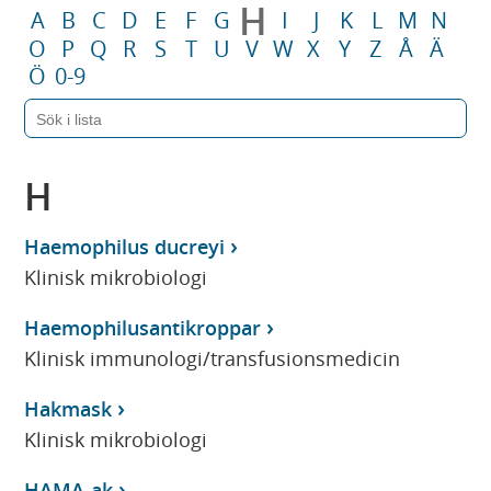
H
A
B
C
D
E
F
G
I
J
K
L
M
N
O
P
Q
R
S
T
U
V
W
X
Y
Z
Å
Ä
Ö
0-9
H
Haemophilus ducreyi
Klinisk mikrobiologi
Haemophilusantikroppar
Klinisk immunologi/transfusionsmedicin
Hakmask
Klinisk mikrobiologi
HAMA-ak