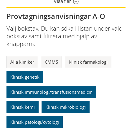
Visa fler
Provtagningsanvisningar A-Ö
Välj bokstav. Du kan söka i listan under vald
bokstav samt filtrera med hjälp av
knapparna.
Alla kliniker
CMMS
Klinisk farmakologi
Klinisk genetik
Klinisk immunologi/transfusionsmedicin
Klinisk kemi
Klinisk mikrobiologi
Klinisk patologi/cytologi