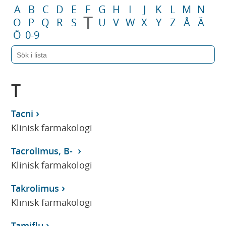
A
B
C
D
E
F
G
H
I
J
K
L
M
N
T
O
P
Q
R
S
U
V
W
X
Y
Z
Å
Ä
Ö
0-9
T
Tacni
Klinisk farmakologi
Tacrolimus, B-
Klinisk farmakologi
Takrolimus
Klinisk farmakologi
Tamiflu